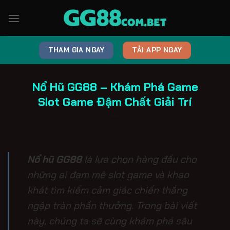
Skip
to
content
THAM GIA NGAY
TẢI APP NGAY
Nổ Hũ GG88 – Khám Phá Game
Slot Game Đậm Chất Giải Trí
Nổ hũ GG88
là lựa chọn hàng đầu cho
những ai đam mê slot game và khao
khát tìm kiếm cảm giác chiến thắng
ngập tràn phần thưởng. Trong bài viết
này, chúng ta sẽ cùng khám phá sâu