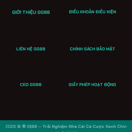
GIỚI THIỆU GG88
ĐIỀU KHOẢN ĐIỀU KIỆN
LIÊN HỆ GG88
CHÍNH SÁCH BẢO MẬT
CEO GG88
GIẤY PHÉP HOẠT ĐỘNG
2026 ©
🎯 IQ88 – Trải Nghiệm Nhà Cái Cá Cược Xanh Chín