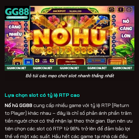
Bỏ túi các mẹo chơi slot nhanh thắng nhất
Lựa chọn slot có tỷ lệ RTP cao
Nổ hũ GG88
cung cấp nhiều game với tỷ lệ RTP (Return
to Player) khác nhau – đây là chỉ số phản ánh phần trăm
tiền người chơi có thể nhận lại theo thời gian. Bạn nên ưu
tiên chọn các slot có RTP từ 96% trở lên để đảm bảo lợi
thế về mặt xác suất. Hầu hết các game tại nhà cái đều