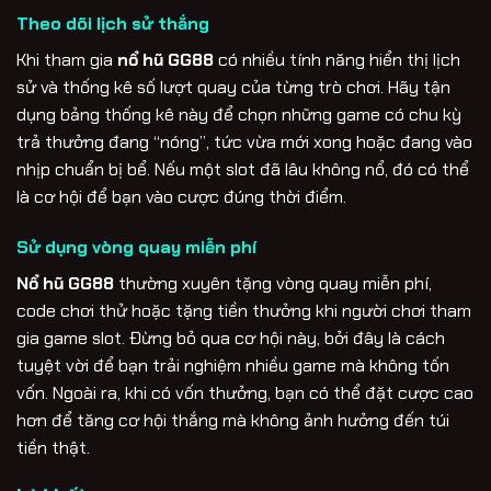
Theo dõi lịch sử thắng
Khi tham gia
nổ hũ GG88
có nhiều tính năng hiển thị lịch
sử và thống kê số lượt quay của từng trò chơi. Hãy tận
dụng bảng thống kê này để chọn những game có chu kỳ
trả thưởng đang “nóng”, tức vừa mới xong hoặc đang vào
nhịp chuẩn bị bể. Nếu một slot đã lâu không nổ, đó có thể
là cơ hội để bạn vào cược đúng thời điểm.
Sử dụng vòng quay miễn phí
Nổ hũ GG88
thường xuyên tặng vòng quay miễn phí,
code chơi thử hoặc tặng tiền thưởng khi người chơi tham
gia game slot. Đừng bỏ qua cơ hội này, bởi đây là cách
tuyệt vời để bạn trải nghiệm nhiều game mà không tốn
vốn. Ngoài ra, khi có vốn thưởng, bạn có thể đặt cược cao
hơn để tăng cơ hội thắng mà không ảnh hưởng đến túi
tiền thật.